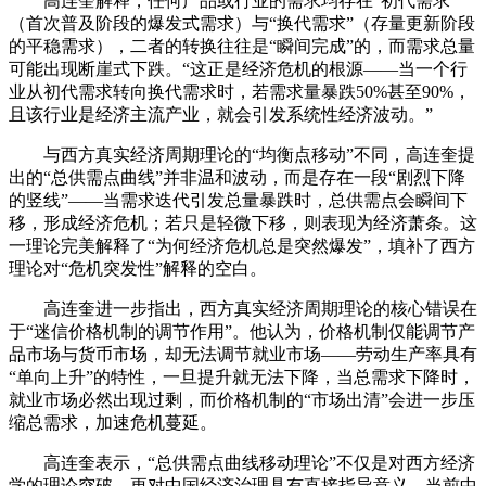
高连奎解释，任何产品或行业的需求均存在“初代需求”
（首次普及阶段的爆发式需求）与“换代需求”（存量更新阶段
的平稳需求），二者的转换往往是“瞬间完成”的，而需求总量
可能出现断崖式下跌。“这正是经济危机的根源——当一个行
业从初代需求转向换代需求时，若需求量暴跌50%甚至90%，
且该行业是经济主流产业，就会引发系统性经济波动。”
与西方真实经济周期理论的“均衡点移动”不同，高连奎提
出的“总供需点曲线”并非温和波动，而是存在一段“剧烈下降
的竖线”——当需求迭代引发总量暴跌时，总供需点会瞬间下
移，形成经济危机；若只是轻微下移，则表现为经济萧条。这
一理论完美解释了“为何经济危机总是突然爆发”，填补了西方
理论对“危机突发性”解释的空白。
高连奎进一步指出，西方真实经济周期理论的核心错误在
于“迷信价格机制的调节作用”。他认为，价格机制仅能调节产
品市场与货币市场，却无法调节就业市场——劳动生产率具有
“单向上升”的特性，一旦提升就无法下降，当总需求下降时，
就业市场必然出现过剩，而价格机制的“市场出清”会进一步压
缩总需求，加速危机蔓延。
高连奎表示，“总供需点曲线移动理论”不仅是对西方经济
学的理论突破，更对中国经济治理具有直接指导意义。当前中