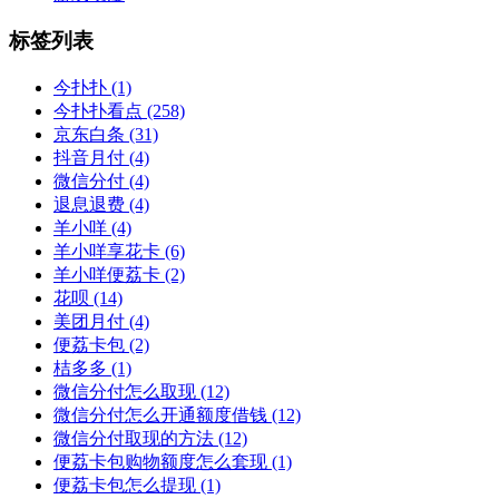
标签列表
今扑扑
(1)
今扑扑看点
(258)
京东白条
(31)
抖音月付
(4)
微信分付
(4)
退息退费
(4)
羊小咩
(4)
羊小咩享花卡
(6)
羊小咩便荔卡
(2)
花呗
(14)
美团月付
(4)
便荔卡包
(2)
桔多多
(1)
微信分付怎么取现
(12)
微信分付怎么开通额度借钱
(12)
微信分付取现的方法
(12)
便荔卡包购物额度怎么套现
(1)
便荔卡包怎么提现
(1)