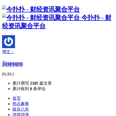
今扑扑 - 财
经资讯聚合平台
博主：
jinpupu
PUPU!
累计撰写
2185
篇文章
累计收到
0
条评论
首页
热点趣事
娱乐八卦
游戏动漫