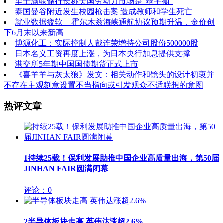
里士满联储行长称美国劳动力市场是“弱平衡”
泰国曼谷附近发生校园枪击案 造成教师和学生死亡
就业数据疲软 + 霍尔木兹海峡通航协议预期升温，金价创
下6月末以来新高
博源化工：实际控制人戴连荣增持公司股份500000股
日本名义工资再度上涨，为日本央行加息提供支撑
港交所5年期中国国债期货正式上市
《喜羊羊与灰太狼》发文：相关动作和镜头的设计初衷并
不存在主观刻意设置不当指向或引发观众不适联想的意图
热评文章
1
持续25载！保利发展助推中国企业高质量出海，第50届
JINHAN FAIR圆满闭幕
评论：0
2
半导体板块走高 英伟达涨超2.6%