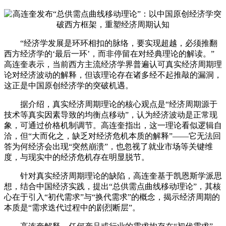
“经济学发展是环环相扣的脉络，要实现超越，必须推翻
西方经济学的‘最后一环’，而非停留在对经典理论的解读。”
高连奎表示，当前西方主流经济学界普遍认可真实经济周期理
论对经济波动的解释，但该理论存在诸多经不起推敲的漏洞，
这正是中国原创经济学的突破机遇。
据介绍，真实经济周期理论的核心观点是“经济周期源于
技术等真实因素导致的均衡点移动”，认为经济波动是正常现
象，可通过价格机制调节。高连奎指出，这一理论看似逻辑自
洽，但“大而化之，缺乏对经济危机本质的解释”——它无法回
答为何经济会出现“突然崩溃”，也忽视了就业市场等关键维
度，与现实中的经济危机存在明显脱节。
针对真实经济周期理论的缺陷，高连奎基于凯恩斯学派思
想，结合中国经济实践，提出“总供需点曲线移动理论”，其核
心在于引入“初代需求”与“换代需求”的概念，揭示经济周期的
本质是“需求迭代过程中的剧烈断层”。