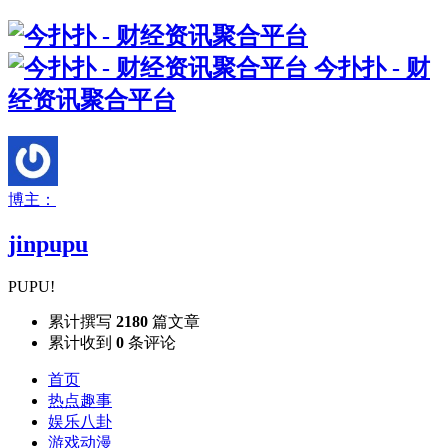
今扑扑 - 财
经资讯聚合平台
博主：
jinpupu
PUPU!
累计撰写
2180
篇文章
累计收到
0
条评论
首页
热点趣事
娱乐八卦
游戏动漫