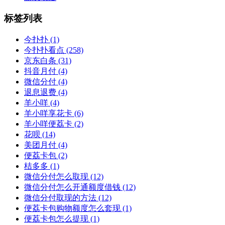
标签列表
今扑扑
(1)
今扑扑看点
(258)
京东白条
(31)
抖音月付
(4)
微信分付
(4)
退息退费
(4)
羊小咩
(4)
羊小咩享花卡
(6)
羊小咩便荔卡
(2)
花呗
(14)
美团月付
(4)
便荔卡包
(2)
桔多多
(1)
微信分付怎么取现
(12)
微信分付怎么开通额度借钱
(12)
微信分付取现的方法
(12)
便荔卡包购物额度怎么套现
(1)
便荔卡包怎么提现
(1)