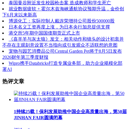
泰国曼谷附近发生校园枪击案 造成教师和学生死亡
就业数据疲软 + 霍尔木兹海峡通航协议预期升温，金价创
下6月末以来新高
博源化工：实际控制人戴连荣增持公司股份500000股
日本名义工资再度上涨，为日本央行加息提供支撑
港交所5年期中国国债期货正式上市
《喜羊羊与灰太狼》发文：相关动作和镜头的设计初衷并
不存在主观刻意设置不当指向或引发观众不适联想的意图
宠物与园艺消费品公司Central Garden Pet将于8月5日发布
2026财年第三季度财报
Wipro携手Databricks打造专属业务部，助力企业规模化部
署AI
热评文章
1
持续25载！保利发展助推中国企业高质量出海，第50届
JINHAN FAIR圆满闭幕