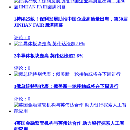
1
持续25载！保利发展助推中国企业高质量出海，第50届
JINHAN FAIR圆满闭幕
评论：0
2
半导体板块走高 英伟达涨超2.6%
评论：0
3
俄总统特别代表：俄美新一轮接触或将在下周进行
评论：0
4
英国金融监管机构与英伟达合作 助力银行探索人工智
能应用