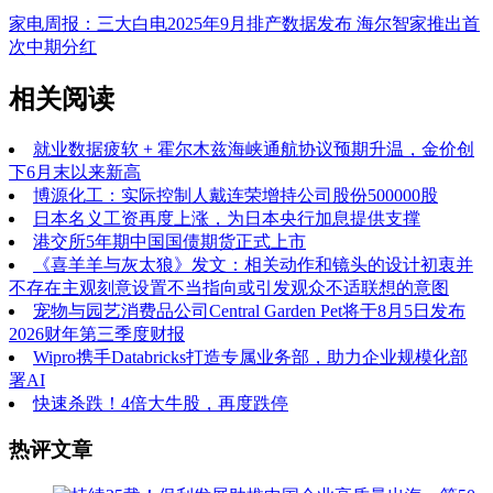
家电周报：三大白电2025年9月排产数据发布 海尔智家推出首
次中期分红
相关阅读
就业数据疲软 + 霍尔木兹海峡通航协议预期升温，金价创
下6月末以来新高
博源化工：实际控制人戴连荣增持公司股份500000股
日本名义工资再度上涨，为日本央行加息提供支撑
港交所5年期中国国债期货正式上市
《喜羊羊与灰太狼》发文：相关动作和镜头的设计初衷并
不存在主观刻意设置不当指向或引发观众不适联想的意图
宠物与园艺消费品公司Central Garden Pet将于8月5日发布
2026财年第三季度财报
Wipro携手Databricks打造专属业务部，助力企业规模化部
署AI
快速杀跌！4倍大牛股，再度跌停
热评文章