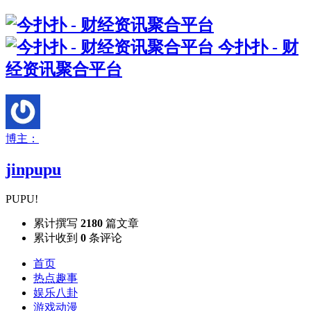
今扑扑 - 财
经资讯聚合平台
博主：
jinpupu
PUPU!
累计撰写
2180
篇文章
累计收到
0
条评论
首页
热点趣事
娱乐八卦
游戏动漫