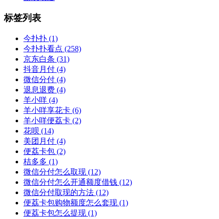
标签列表
今扑扑
(1)
今扑扑看点
(258)
京东白条
(31)
抖音月付
(4)
微信分付
(4)
退息退费
(4)
羊小咩
(4)
羊小咩享花卡
(6)
羊小咩便荔卡
(2)
花呗
(14)
美团月付
(4)
便荔卡包
(2)
桔多多
(1)
微信分付怎么取现
(12)
微信分付怎么开通额度借钱
(12)
微信分付取现的方法
(12)
便荔卡包购物额度怎么套现
(1)
便荔卡包怎么提现
(1)