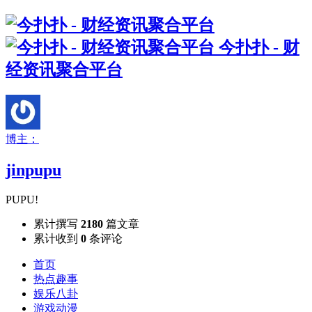
今扑扑 - 财
经资讯聚合平台
博主：
jinpupu
PUPU!
累计撰写
2180
篇文章
累计收到
0
条评论
首页
热点趣事
娱乐八卦
游戏动漫