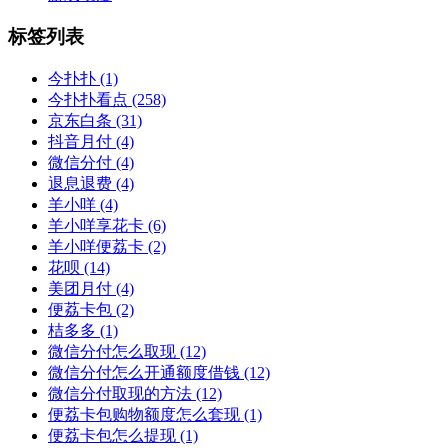
标签列表
今扑扑
(1)
今扑扑看点
(258)
京东白条
(31)
抖音月付
(4)
微信分付
(4)
退息退费
(4)
羊小咩
(4)
羊小咩享花卡
(6)
羊小咩便荔卡
(2)
花呗
(14)
美团月付
(4)
便荔卡包
(2)
桔多多
(1)
微信分付怎么取现
(12)
微信分付怎么开通额度借钱
(12)
微信分付取现的方法
(12)
便荔卡包购物额度怎么套现
(1)
便荔卡包怎么提现
(1)