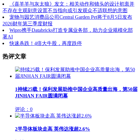
《喜羊羊与灰太狼》发文：相关动作和镜头的设计初衷并
不存在主观刻意设置不当指向或引发观众不适联想的意图
宠物与园艺消费品公司Central Garden Pet将于8月5日发布
2026财年第三季度财报
Wipro携手Databricks打造专属业务部，助力企业规模化部
署AI
快速杀跌！4倍大牛股，再度跌停
热评文章
1
持续25载！保利发展助推中国企业高质量出海，第50届
JINHAN FAIR圆满闭幕
评论：0
2
半导体板块走高 英伟达涨超2.6%