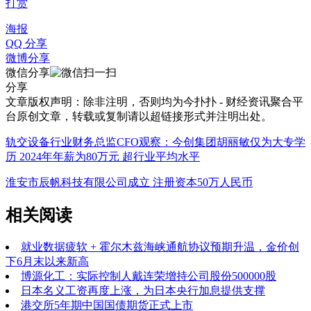
打赏
海报
QQ 分享
微博分享
微信分享
分享
文章版权声明：除非注明，否则均为
今扑扑 - 财经资讯聚合平
台
原创文章，转载或复制请以超链接形式并注明出处。
轨交设备行业财务总监CFO观察：今创集团胡丽敏仅为大专学
历 2024年年薪为80万元 超行业平均水平
淮安市辰帆科技有限公司成立 注册资本50万人民币
相关阅读
就业数据疲软 + 霍尔木兹海峡通航协议预期升温，金价创
下6月末以来新高
博源化工：实际控制人戴连荣增持公司股份500000股
日本名义工资再度上涨，为日本央行加息提供支撑
港交所5年期中国国债期货正式上市