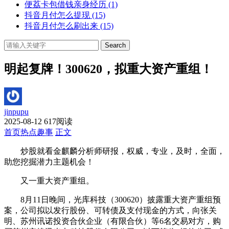
便荔卡包借钱亲身经历
(1)
抖音月付怎么提现
(15)
抖音月付怎么刷出来
(15)
Search
明起复牌！300620，拟重大资产重组！
jinpupu
2025-08-12
617阅读
首页
热点趣事
正文
炒股就看金麒麟分析师研报，权威，专业，及时，全面，
助您挖掘潜力主题机会！
又一重大资产重组。
8月11日晚间，光库科技（300620）披露重大资产重组预
案，公司拟以发行股份、可转债及支付现金的方式，向张关
明、苏州讯诺投资合伙企业（有限合伙）等6名交易对方，购