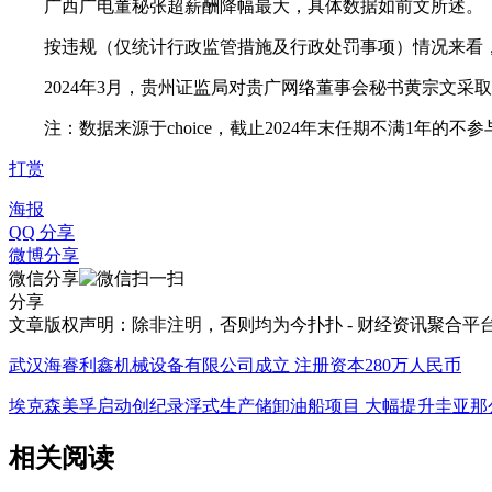
广西广电董秘张超薪酬降幅最大，具体数据如前文所述。
按违规（仅统计行政监管措施及行政处罚事项）情况来看，2
2024年3月，贵州证监局对贵广网络董事会秘书黄宗文采
注：数据来源于choice，截止2024年末任期不满1年的不
打赏
海报
QQ 分享
微博分享
微信分享
分享
文章版权声明：除非注明，否则均为
今扑扑 - 财经资讯聚合平
武汉海睿利鑫机械设备有限公司成立 注册资本280万人民币
埃克森美孚启动创纪录浮式生产储卸油船项目 大幅提升圭亚那
相关阅读