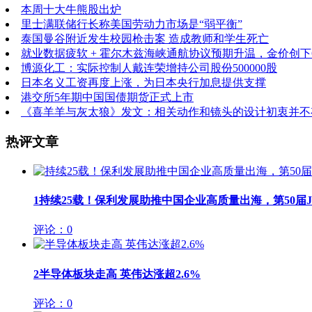
本周十大牛熊股出炉
里士满联储行长称美国劳动力市场是“弱平衡”
泰国曼谷附近发生校园枪击案 造成教师和学生死亡
就业数据疲软 + 霍尔木兹海峡通航协议预期升温，金价创下
博源化工：实际控制人戴连荣增持公司股份500000股
日本名义工资再度上涨，为日本央行加息提供支撑
港交所5年期中国国债期货正式上市
《喜羊羊与灰太狼》发文：相关动作和镜头的设计初衷并不
热评文章
1
持续25载！保利发展助推中国企业高质量出海，第50届JIN
评论：0
2
半导体板块走高 英伟达涨超2.6%
评论：0