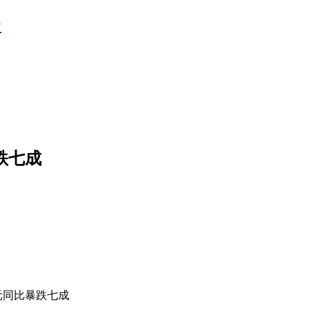
台
跌七成