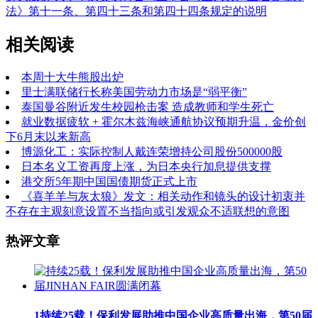
法》第十一条、第四十三条和第四十四条规定的说明
相关阅读
本周十大牛熊股出炉
里士满联储行长称美国劳动力市场是“弱平衡”
泰国曼谷附近发生校园枪击案 造成教师和学生死亡
就业数据疲软 + 霍尔木兹海峡通航协议预期升温，金价创
下6月末以来新高
博源化工：实际控制人戴连荣增持公司股份500000股
日本名义工资再度上涨，为日本央行加息提供支撑
港交所5年期中国国债期货正式上市
《喜羊羊与灰太狼》发文：相关动作和镜头的设计初衷并
不存在主观刻意设置不当指向或引发观众不适联想的意图
热评文章
1
持续25载！保利发展助推中国企业高质量出海，第50届