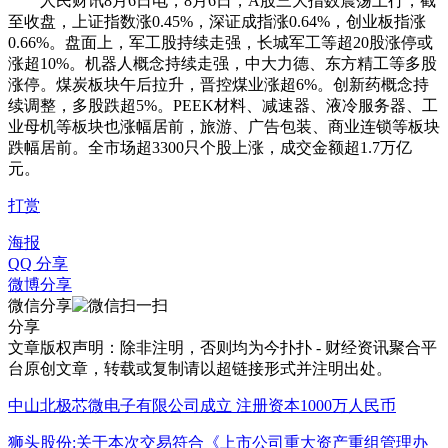
人民财讯8月6日电，8月6日，A股三大指数震荡上行，截
至收盘，上证指数涨0.45%，深证成指涨0.64%，创业板指涨
0.66%。盘面上，军工股持续走强，长城军工等超20股涨停或
涨超10%。机器人概念持续走强，中大力德、东方精工等多股
涨停。煤炭板块午后拉升，晋控煤业涨超6%。创新药概念持
续调整，多股跌超5%。PEEK材料、减速器、液冷服务器、工
业母机等板块也涨幅居前，旅游、广告包装、商业连锁等板块
跌幅居前。全市场超3300只个股上涨，成交金额超1.7万亿
元。
打赏
海报
QQ 分享
微博分享
微信分享
分享
文章版权声明：除非注明，否则均为
今扑扑 - 财经资讯聚合平
台
原创文章，转载或复制请以超链接形式并注明出处。
中山北极芯微电子有限公司成立 注册资本1000万人民币
狮头股份:关于本次交易符合《上市公司重大资产重组管理办