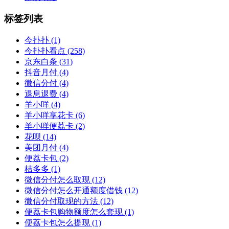
标签列表
今扑扑
(1)
今扑扑看点
(258)
京东白条
(31)
抖音月付
(4)
微信分付
(4)
退息退费
(4)
羊小咩
(4)
羊小咩享花卡
(6)
羊小咩便荔卡
(2)
花呗
(14)
美团月付
(4)
便荔卡包
(2)
桔多多
(1)
微信分付怎么取现
(12)
微信分付怎么开通额度借钱
(12)
微信分付取现的方法
(12)
便荔卡包购物额度怎么套现
(1)
便荔卡包怎么提现
(1)