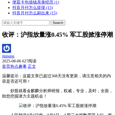
便荔卡包借钱亲身经历
(1)
抖音月付怎么提现
(15)
抖音月付怎么刷出来
(15)
Search
收评：沪指放量涨0.45% 军工股掀涨停潮
jinpupu
2025-08-06
627阅读
首页
热点趣事
正文
温馨提示：这篇文章已超过
368
天没有更新，请注意相关的内
容是否还可用！
炒股就看金麒麟分析师研报，权威，专业，及时，全面，
助您挖掘潜力主题机会！