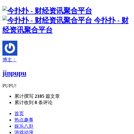
今扑扑 - 财
经资讯聚合平台
博主：
jinpupu
PUPU!
累计撰写
2185
篇文章
累计收到
0
条评论
首页
热点趣事
娱乐八卦
游戏动漫