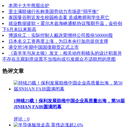
本周十大牛熊股出炉
里士满联储行长称美国劳动力市场是“弱平衡”
泰国曼谷附近发生校园枪击案 造成教师和学生死亡
就业数据疲软 + 霍尔木兹海峡通航协议预期升温，金价创
下6月末以来新高
博源化工：实际控制人戴连荣增持公司股份500000股
日本名义工资再度上涨，为日本央行加息提供支撑
港交所5年期中国国债期货正式上市
《喜羊羊与灰太狼》发文：相关动作和镜头的设计初衷并
不存在主观刻意设置不当指向或引发观众不适联想的意图
热评文章
1
持续25载！保利发展助推中国企业高质量出海，第50届
JINHAN FAIR圆满闭幕
评论：0