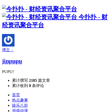
今扑扑 - 财
经资讯聚合平台
博主：
jinpupu
PUPU!
累计撰写
2185
篇文章
累计收到
0
条评论
首页
热点趣事
娱乐八卦
游戏动漫