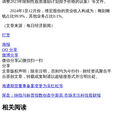
调整2023年限制性股票激励计划授予价格的议案》等文件。
2024年1至12月份，维宏股份的营业收入构成为：雕刻雕
铣占比99.9%，其他业务占比0.1%。
（文章来源：每日经济新闻）
打赏
海报
QQ 分享
微博分享
微信分享
分享
文章版权声明：除非注明，否则均为
今扑扑 - 财经资讯聚合平
台
原创文章，转载或复制请以超链接形式并注明出处。
海通期货董事备案变更为吴红松等
尾盘：纳指与标普指数创盘中新高 市场关注科技股财报
相关阅读