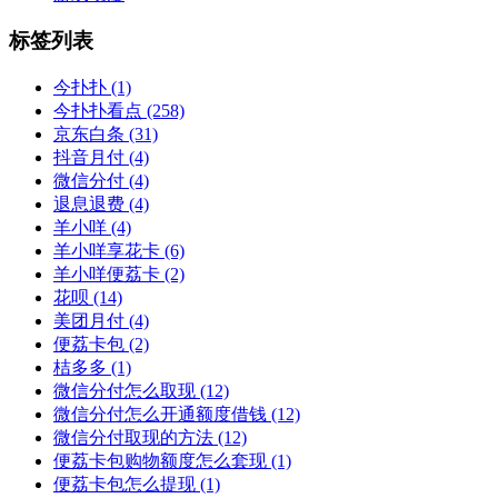
标签列表
今扑扑
(1)
今扑扑看点
(258)
京东白条
(31)
抖音月付
(4)
微信分付
(4)
退息退费
(4)
羊小咩
(4)
羊小咩享花卡
(6)
羊小咩便荔卡
(2)
花呗
(14)
美团月付
(4)
便荔卡包
(2)
桔多多
(1)
微信分付怎么取现
(12)
微信分付怎么开通额度借钱
(12)
微信分付取现的方法
(12)
便荔卡包购物额度怎么套现
(1)
便荔卡包怎么提现
(1)