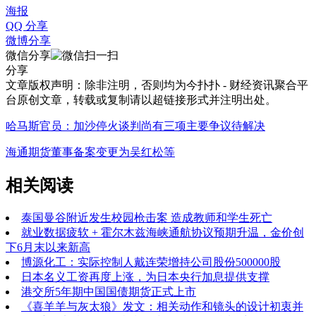
海报
QQ 分享
微博分享
微信分享
分享
文章版权声明：除非注明，否则均为
今扑扑 - 财经资讯聚合平
台
原创文章，转载或复制请以超链接形式并注明出处。
哈马斯官员：加沙停火谈判尚有三项主要争议待解决
海通期货董事备案变更为吴红松等
相关阅读
泰国曼谷附近发生校园枪击案 造成教师和学生死亡
就业数据疲软 + 霍尔木兹海峡通航协议预期升温，金价创
下6月末以来新高
博源化工：实际控制人戴连荣增持公司股份500000股
日本名义工资再度上涨，为日本央行加息提供支撑
港交所5年期中国国债期货正式上市
《喜羊羊与灰太狼》发文：相关动作和镜头的设计初衷并