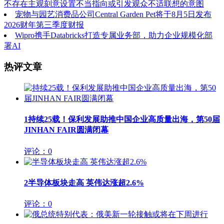
不存在主观刻意设置不当指向或引发观众不适联想的意图
宠物与园艺消费品公司Central Garden Pet将于8月5日发布
2026财年第三季度财报
Wipro携手Databricks打造专属业务部，助力企业规模化部
署AI
热评文章
1
持续25载！保利发展助推中国企业高质量出海，第50届
JINHAN FAIR圆满闭幕
评论：0
2
半导体板块走高 英伟达涨超2.6%
评论：0