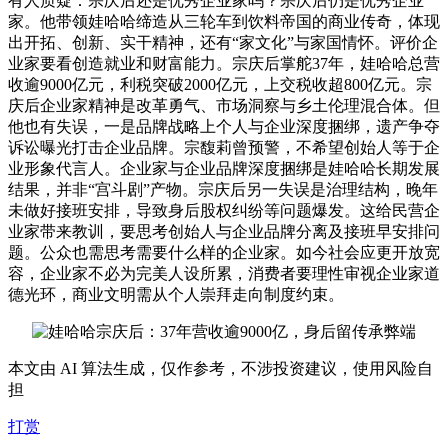
有人质疑：宗庆后还是优秀企业家吗？宗庆后仍是优秀企业
家。他带领娃哈哈缔造从三轮车到饮料帝国的商业传奇，体现
出开拓、创新、实干精神，还有“家文化”与家国情怀。评价企
业家要看创造就业和财富能力。宗庆后掌舵37年，娃哈哈总营
收逾9000亿元，利税突破2000亿元，上交税收超800亿元。宗
庆后企业家精神是改革勇气、市场洞察与乡土伦理混合体。但
他也有失误，一是品牌战略上个人与企业深度捆绑，遗产争夺
诉讼曝光打击企业品牌。宗馥莉曾预警，不希望创始人等于企
业形象代言人。企业家与企业品牌深度捆绑是娃哈哈长期发展
结果，并非“宫斗剧”产物。宗庆后另一失误是治理结构，晚年
未做好接班安排，导致身后股权纠纷等问题爆发。这给民营企
业家带来教训，要思考创始人与企业品牌分离及接班早安排问
题。公众也需思考需要什么样的企业家。如今社会应更开放宽
容，企业家不必为完美人设所累，消费者要理性审视企业家道
德光环，商业文明需从个人崇拜走向制度约束。
本文由 AI 算法生成，仅作参考，不涉投资建议，使用风险自
担
打赏