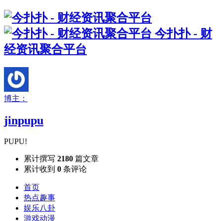
今扑扑 - 财
经资讯聚合平台
博主：
jinpupu
PUPU!
累计撰写
2180
篇文章
累计收到
0
条评论
首页
热点趣事
娱乐八卦
游戏动漫