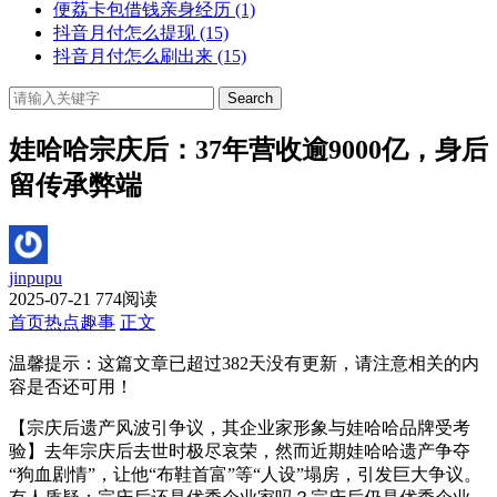
便荔卡包借钱亲身经历
(1)
抖音月付怎么提现
(15)
抖音月付怎么刷出来
(15)
Search
娃哈哈宗庆后：37年营收逾9000亿，身后
留传承弊端
jinpupu
2025-07-21
774阅读
首页
热点趣事
正文
温馨提示：这篇文章已超过
382
天没有更新，请注意相关的内
容是否还可用！
【宗庆后遗产风波引争议，其企业家形象与娃哈哈品牌受考
验】去年宗庆后去世时极尽哀荣，然而近期娃哈哈遗产争夺
“狗血剧情”，让他“布鞋首富”等“人设”塌房，引发巨大争议。