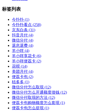
标签列表
今扑扑
(1)
今扑扑看点
(258)
京东白条
(31)
抖音月付
(4)
微信分付
(4)
退息退费
(4)
羊小咩
(4)
羊小咩享花卡
(6)
羊小咩便荔卡
(2)
花呗
(14)
美团月付
(4)
便荔卡包
(2)
桔多多
(1)
微信分付怎么取现
(12)
微信分付怎么开通额度借钱
(12)
微信分付取现的方法
(12)
便荔卡包购物额度怎么套现
(1)
便荔卡包怎么提现
(1)