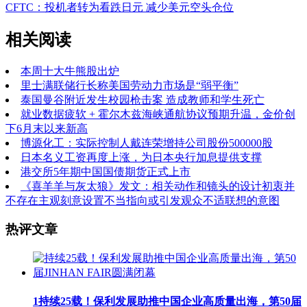
CFTC：投机者转为看跌日元 减少美元空头仓位
相关阅读
本周十大牛熊股出炉
里士满联储行长称美国劳动力市场是“弱平衡”
泰国曼谷附近发生校园枪击案 造成教师和学生死亡
就业数据疲软 + 霍尔木兹海峡通航协议预期升温，金价创
下6月末以来新高
博源化工：实际控制人戴连荣增持公司股份500000股
日本名义工资再度上涨，为日本央行加息提供支撑
港交所5年期中国国债期货正式上市
《喜羊羊与灰太狼》发文：相关动作和镜头的设计初衷并
不存在主观刻意设置不当指向或引发观众不适联想的意图
热评文章
1
持续25载！保利发展助推中国企业高质量出海，第50届