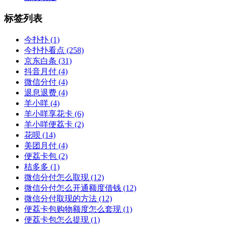
标签列表
今扑扑
(1)
今扑扑看点
(258)
京东白条
(31)
抖音月付
(4)
微信分付
(4)
退息退费
(4)
羊小咩
(4)
羊小咩享花卡
(6)
羊小咩便荔卡
(2)
花呗
(14)
美团月付
(4)
便荔卡包
(2)
桔多多
(1)
微信分付怎么取现
(12)
微信分付怎么开通额度借钱
(12)
微信分付取现的方法
(12)
便荔卡包购物额度怎么套现
(1)
便荔卡包怎么提现
(1)