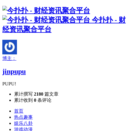
今扑扑 - 财
经资讯聚合平台
博主：
jinpupu
PUPU!
累计撰写
2180
篇文章
累计收到
0
条评论
首页
热点趣事
娱乐八卦
游戏动漫