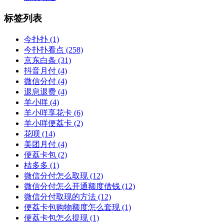
标签列表
今扑扑
(1)
今扑扑看点
(258)
京东白条
(31)
抖音月付
(4)
微信分付
(4)
退息退费
(4)
羊小咩
(4)
羊小咩享花卡
(6)
羊小咩便荔卡
(2)
花呗
(14)
美团月付
(4)
便荔卡包
(2)
桔多多
(1)
微信分付怎么取现
(12)
微信分付怎么开通额度借钱
(12)
微信分付取现的方法
(12)
便荔卡包购物额度怎么套现
(1)
便荔卡包怎么提现
(1)