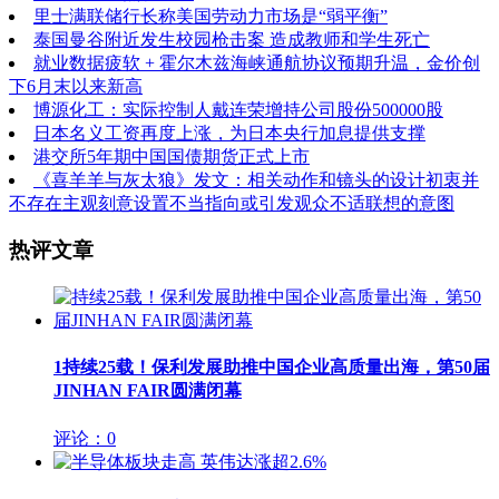
里士满联储行长称美国劳动力市场是“弱平衡”
泰国曼谷附近发生校园枪击案 造成教师和学生死亡
就业数据疲软 + 霍尔木兹海峡通航协议预期升温，金价创
下6月末以来新高
博源化工：实际控制人戴连荣增持公司股份500000股
日本名义工资再度上涨，为日本央行加息提供支撑
港交所5年期中国国债期货正式上市
《喜羊羊与灰太狼》发文：相关动作和镜头的设计初衷并
不存在主观刻意设置不当指向或引发观众不适联想的意图
热评文章
1
持续25载！保利发展助推中国企业高质量出海，第50届
JINHAN FAIR圆满闭幕
评论：0