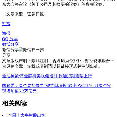
东大会将审议《关于公司及其摘要的议案》等多项议案。
（文章来源：证券日报）
打赏
海报
QQ 分享
微博分享
微信分享
分享
文章版权声明：除非注明，否则均为
今扑扑 - 财经资讯聚合平
台
原创文章，转载或复制请以超链接形式并注明出处。
金油神策:黄金静待美联储指引 原油短期震荡上行
国资委：央企要加快向“智慧型增长”转变 今年1至6月央企实
现增加值5.2万亿元
相关阅读
本周十大牛熊股出炉