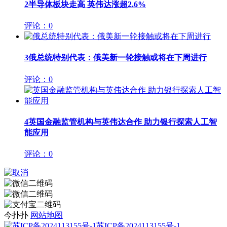
2
半导体板块走高 英伟达涨超2.6%
评论：0
3
俄总统特别代表：俄美新一轮接触或将在下周进行
评论：0
4
英国金融监管机构与英伟达合作 助力银行探索人工智
能应用
评论：0
今扑扑
网站地图
苏ICP备2024113155号-1
.