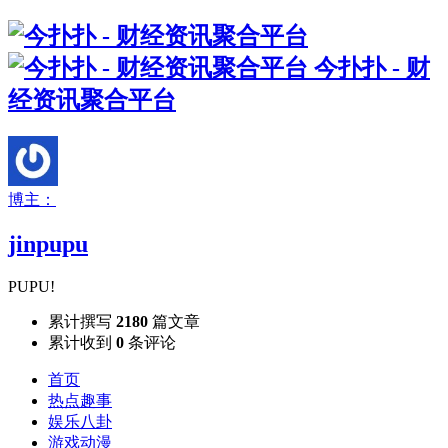
今扑扑 - 财
经资讯聚合平台
博主：
jinpupu
PUPU!
累计撰写
2180
篇文章
累计收到
0
条评论
首页
热点趣事
娱乐八卦
游戏动漫