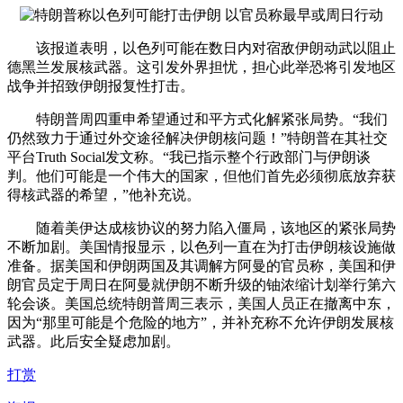
该报道表明，以色列可能在数日内对宿敌伊朗动武以阻止
德黑兰发展核武器。这引发外界担忧，担心此举恐将引发地区
战争并招致伊朗报复性打击。
特朗普周四重申希望通过和平方式化解紧张局势。“我们
仍然致力于通过外交途径解决伊朗核问题！”特朗普在其社交
平台Truth Social发文称。“我已指示整个行政部门与伊朗谈
判。他们可能是一个伟大的国家，但他们首先必须彻底放弃获
得核武器的希望，”他补充说。
随着美伊达成核协议的努力陷入僵局，该地区的紧张局势
不断加剧。美国情报显示，以色列一直在为打击伊朗核设施做
准备。据美国和伊朗两国及其调解方阿曼的官员称，美国和伊
朗官员定于周日在阿曼就伊朗不断升级的铀浓缩计划举行第六
轮会谈。美国总统特朗普周三表示，美国人员正在撤离中东，
因为“那里可能是个危险的地方”，并补充称不允许伊朗发展核
武器。此后安全疑虑加剧。
打赏