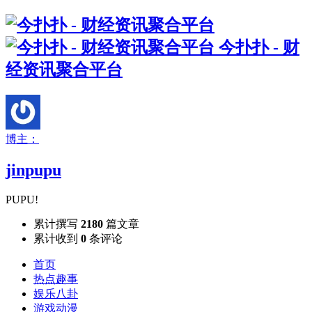
今扑扑 - 财
经资讯聚合平台
博主：
jinpupu
PUPU!
累计撰写
2180
篇文章
累计收到
0
条评论
首页
热点趣事
娱乐八卦
游戏动漫