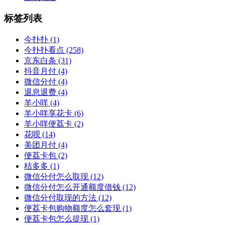
标签列表
今扑扑
(1)
今扑扑看点
(258)
京东白条
(31)
抖音月付
(4)
微信分付
(4)
退息退费
(4)
羊小咩
(4)
羊小咩享花卡
(6)
羊小咩便荔卡
(2)
花呗
(14)
美团月付
(4)
便荔卡包
(2)
桔多多
(1)
微信分付怎么取现
(12)
微信分付怎么开通额度借钱
(12)
微信分付取现的方法
(12)
便荔卡包购物额度怎么套现
(1)
便荔卡包怎么提现
(1)