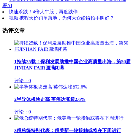
署AI
快速杀跌！4倍大牛股，再度跌停
视频|携程天价罚单落地，为何大众纷纷拍手叫好？
热评文章
1
持续25载！保利发展助推中国企业高质量出海，第50届
JINHAN FAIR圆满闭幕
评论：0
2
半导体板块走高 英伟达涨超2.6%
评论：0
3
俄总统特别代表：俄美新一轮接触或将在下周进行