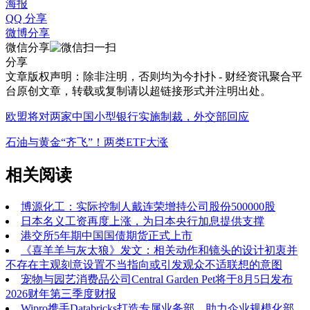
海报
QQ 分享
微博分享
微信分享
分享
文章版权声明：除非注明，否则均为
今扑扑 - 财经资讯聚合平
台
原创文章，转载或复制请以超链接形式并注明出处。
欧盟将对两家中国小型银行实施制裁，外交部回应
石油与黄金“齐飞”！两类ETF大涨
相关阅读
博源化工：实际控制人戴连荣增持公司股份500000股
日本名义工资再度上涨，为日本央行加息提供支撑
港交所5年期中国国债期货正式上市
《喜羊羊与灰太狼》发文：相关动作和镜头的设计初衷并
不存在主观刻意设置不当指向或引发观众不适联想的意图
宠物与园艺消费品公司Central Garden Pet将于8月5日发布
2026财年第三季度财报
Wipro携手Databricks打造专属业务部，助力企业规模化部