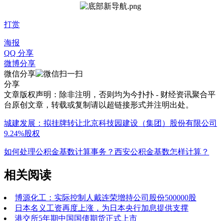
打赏
海报
QQ 分享
微博分享
微信分享
分享
文章版权声明：除非注明，否则均为
今扑扑 - 财经资讯聚合平
台
原创文章，转载或复制请以超链接形式并注明出处。
城建发展：拟挂牌转让北京科技园建设（集团）股份有限公司
9.24%股权
如何处理公积金基数计算事务？西安公积金基数怎样计算？
相关阅读
博源化工：实际控制人戴连荣增持公司股份500000股
日本名义工资再度上涨，为日本央行加息提供支撑
港交所5年期中国国债期货正式上市