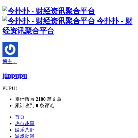
今扑扑 - 财
经资讯聚合平台
博主：
jinpupu
PUPU!
累计撰写
2180
篇文章
累计收到
0
条评论
首页
热点趣事
娱乐八卦
游戏动漫