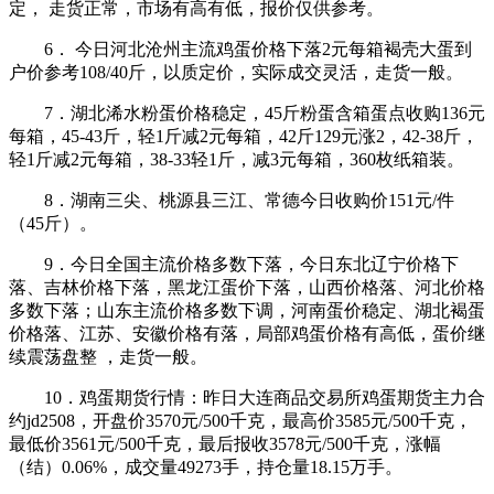
定， 走货正常，市场有高有低，报价仅供参考。
6． 今日河北沧州主流鸡蛋价格下落2元每箱褐壳大蛋到
户价参考108/40斤，以质定价，实际成交灵活，走货一般。
7．湖北浠水粉蛋价格稳定，45斤粉蛋含箱蛋点收购136元
每箱，45-43斤，轻1斤减2元每箱，42斤129元涨2，42-38斤，
轻1斤减2元每箱，38-33轻1斤，减3元每箱，360枚纸箱装。
8．湖南三尖、桃源县三江、常德今日收购价151元/件
（45斤）。
9．今日全国主流价格多数下落，今日东北辽宁价格下
落、吉林价格下落，黑龙江蛋价下落，山西价格落、河北价格
多数下落；山东主流价格多数下调，河南蛋价稳定、湖北褐蛋
价格落、江苏、安徽价格有落，局部鸡蛋价格有高低，蛋价继
续震荡盘整 ，走货一般。
10．鸡蛋期货行情：昨日大连商品交易所鸡蛋期货主力合
约jd2508，开盘价3570元/500千克，最高价3585元/500千克，
最低价3561元/500千克，最后报收3578元/500千克，涨幅
（结）0.06%，成交量49273手，持仓量18.15万手。