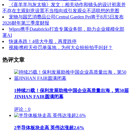
《喜羊羊与灰太狼》发文：相关动作和镜头的设计初衷并
不存在主观刻意设置不当指向或引发观众不适联想的意图
宠物与园艺消费品公司Central Garden Pet将于8月5日发布
2026财年第三季度财报
Wipro携手Databricks打造专属业务部，助力企业规模化部
署AI
快速杀跌！4倍大牛股，再度跌停
视频|携程天价罚单落地，为何大众纷纷拍手叫好？
热评文章
1
持续25载！保利发展助推中国企业高质量出海，第50届
JINHAN FAIR圆满闭幕
评论：0
2
半导体板块走高 英伟达涨超2.6%