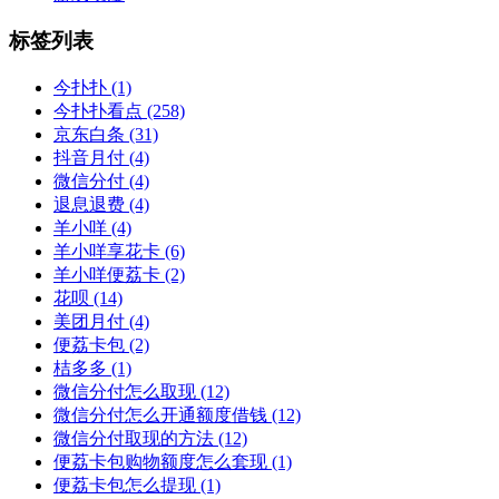
标签列表
今扑扑
(1)
今扑扑看点
(258)
京东白条
(31)
抖音月付
(4)
微信分付
(4)
退息退费
(4)
羊小咩
(4)
羊小咩享花卡
(6)
羊小咩便荔卡
(2)
花呗
(14)
美团月付
(4)
便荔卡包
(2)
桔多多
(1)
微信分付怎么取现
(12)
微信分付怎么开通额度借钱
(12)
微信分付取现的方法
(12)
便荔卡包购物额度怎么套现
(1)
便荔卡包怎么提现
(1)