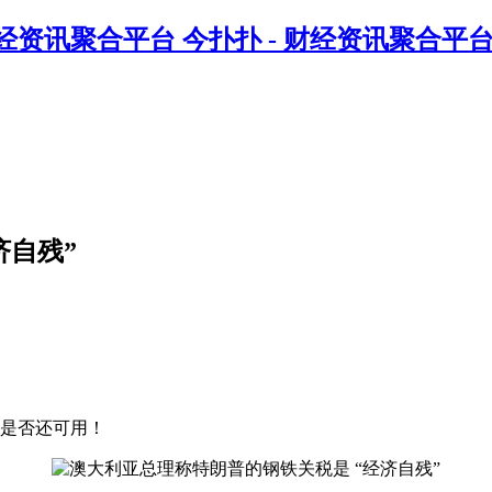
今扑扑 - 财经资讯聚合平
济自残”
是否还可用！