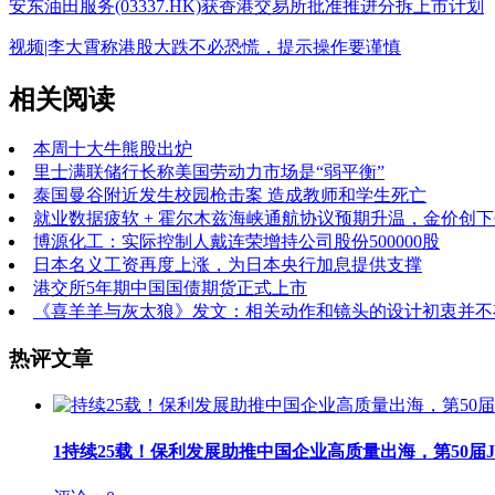
安东油田服务(03337.HK)获香港交易所批准推进分拆上市计划
视频|李大霄称港股大跌不必恐慌，提示操作要谨慎
相关阅读
本周十大牛熊股出炉
里士满联储行长称美国劳动力市场是“弱平衡”
泰国曼谷附近发生校园枪击案 造成教师和学生死亡
就业数据疲软 + 霍尔木兹海峡通航协议预期升温，金价创下
博源化工：实际控制人戴连荣增持公司股份500000股
日本名义工资再度上涨，为日本央行加息提供支撑
港交所5年期中国国债期货正式上市
《喜羊羊与灰太狼》发文：相关动作和镜头的设计初衷并不
热评文章
1
持续25载！保利发展助推中国企业高质量出海，第50届JIN