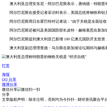
澳大利亚总理安东尼・阿尔巴尼斯表示，唐纳德・特朗普将进
阿尔巴尼斯在接受记者采访时表示，美国总统将钢铁和铝关税从 
阿尔巴尼斯周日在霍巴特对记者说：“由于关税是全面征收的
阿尔巴尼斯还被问及美国国防部长皮特・赫格塞思在新加坡一
阿尔巴尼斯提到澳大利亚已新增 100 亿澳元国防开支投资
澳大利亚副总理理查德・马尔斯在新加坡论坛期间与赫格塞思
打赏
海报
QQ 分享
微博分享
微信分享
分享
文章版权声明：除非注明，否则均为
今扑扑 - 财经资讯聚合平