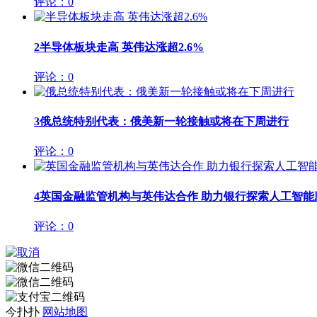
评论：0
2
半导体板块走高 英伟达涨超2.6%
评论：0
3
俄总统特别代表：俄美新一轮接触或将在下周进行
评论：0
4
英国金融监管机构与英伟达合作 助力银行探索人工智能
评论：0
今扑扑
网站地图