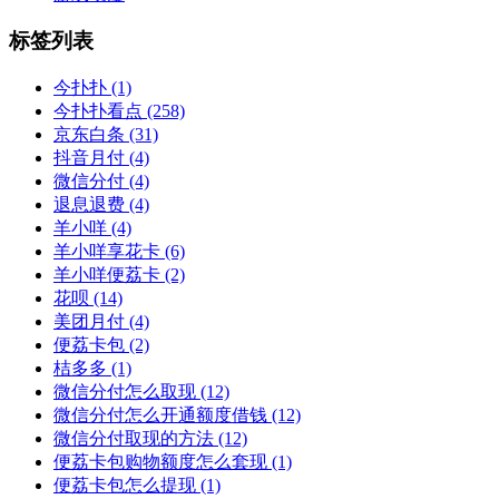
标签列表
今扑扑
(1)
今扑扑看点
(258)
京东白条
(31)
抖音月付
(4)
微信分付
(4)
退息退费
(4)
羊小咩
(4)
羊小咩享花卡
(6)
羊小咩便荔卡
(2)
花呗
(14)
美团月付
(4)
便荔卡包
(2)
桔多多
(1)
微信分付怎么取现
(12)
微信分付怎么开通额度借钱
(12)
微信分付取现的方法
(12)
便荔卡包购物额度怎么套现
(1)
便荔卡包怎么提现
(1)