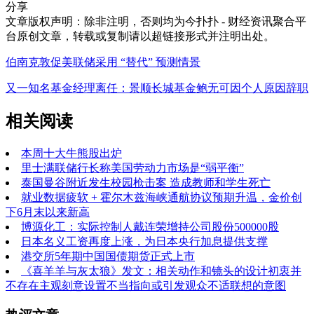
分享
文章版权声明：除非注明，否则均为
今扑扑 - 财经资讯聚合平
台
原创文章，转载或复制请以超链接形式并注明出处。
伯南克敦促美联储采用 “替代” 预测情景
又一知名基金经理离任：景顺长城基金鲍无可因个人原因辞职
相关阅读
本周十大牛熊股出炉
里士满联储行长称美国劳动力市场是“弱平衡”
泰国曼谷附近发生校园枪击案 造成教师和学生死亡
就业数据疲软 + 霍尔木兹海峡通航协议预期升温，金价创
下6月末以来新高
博源化工：实际控制人戴连荣增持公司股份500000股
日本名义工资再度上涨，为日本央行加息提供支撑
港交所5年期中国国债期货正式上市
《喜羊羊与灰太狼》发文：相关动作和镜头的设计初衷并
不存在主观刻意设置不当指向或引发观众不适联想的意图