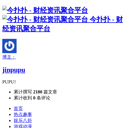
今扑扑 - 财
经资讯聚合平台
博主：
jinpupu
PUPU!
累计撰写
2180
篇文章
累计收到
0
条评论
首页
热点趣事
娱乐八卦
游戏动漫