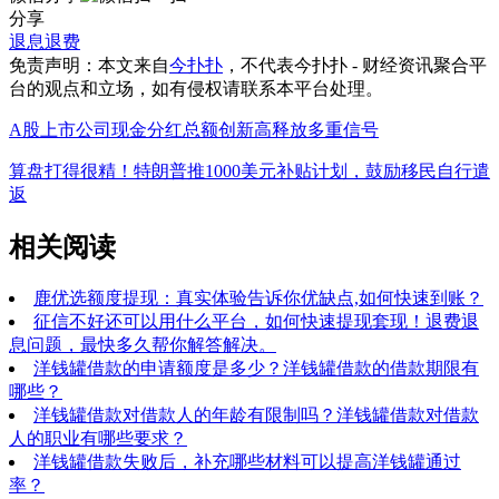
分享
退息退费
免责声明：本文来自
今扑扑
，不代表
今扑扑 - 财经资讯聚合平
台
的观点和立场，如有侵权请联系本平台处理。
A股上市公司现金分红总额创新高释放多重信号
算盘打得很精！特朗普推1000美元补贴计划，鼓励移民自行遣
返
相关阅读
鹿优选额度提现：真实体验告诉你优缺点,如何快速到账？
征信不好还可以用什么平台，如何快速提现套现！退费退
息问题，最快多久帮你解答解决。
洋钱罐借款的申请额度是多少？洋钱罐借款的借款期限有
哪些？
洋钱罐借款对借款人的年龄有限制吗？洋钱罐借款对借款
人的职业有哪些要求？
洋钱罐借款失败后，补充哪些材料可以提高洋钱罐通过
率？