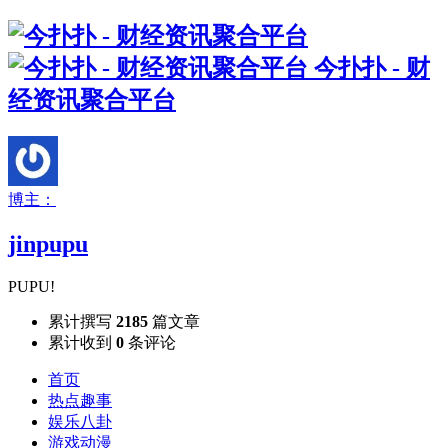
今扑扑 - 财
经资讯聚合平台
博主：
jinpupu
PUPU!
累计撰写
2185
篇文章
累计收到
0
条评论
首页
热点趣事
娱乐八卦
游戏动漫