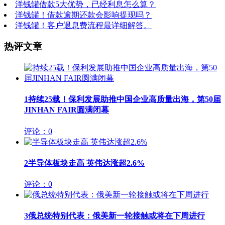
洋钱罐借款5大优势，已经利息怎么算？
洋钱罐！借款逾期还款会影响提现吗？
洋钱罐！客户退息费流程最详细解答。
热评文章
1
持续25载！保利发展助推中国企业高质量出海，第50届
JINHAN FAIR圆满闭幕
评论：0
2
半导体板块走高 英伟达涨超2.6%
评论：0
3
俄总统特别代表：俄美新一轮接触或将在下周进行