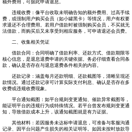
额外费用，可据此申请退息。
违规收费：像平台收取未明确告知的额外费用、过高手续
费，或强制用户购买会员（如小罐黑卡）等情况，用户有权要
求退还不合理费用。若用户借款时被强制购买会员，不买就无
法借款，而购买后又未享受到相应服务，可申请退还会员费。
二、收集相关凭证
借款合同：合同明确了借款利率、还款方式、借款期限等
核心信息，是退息退费申请的关键依据。务必仔细查看合同条
款，确认是否存在与退息退费条件相关的内容。
还款记录：涵盖每月还款明细、还款截图等，清晰呈现还
款情况。通过还款记录可计算实际支付利息、确认是否存在多
收费或违规收费现象。
平台通知截图：如平台规则变更通知、催款异常截图等，
能证明平台的违规行为或特殊情况。若平台曾发布规则变更通
知，导致借款成本上升，该通知截图就是有力证据。
其他材料：若因服务未达标申请退息，可准备与客服沟通
记录、因平台问题产生损失的相关证明等。如因未按时放款导