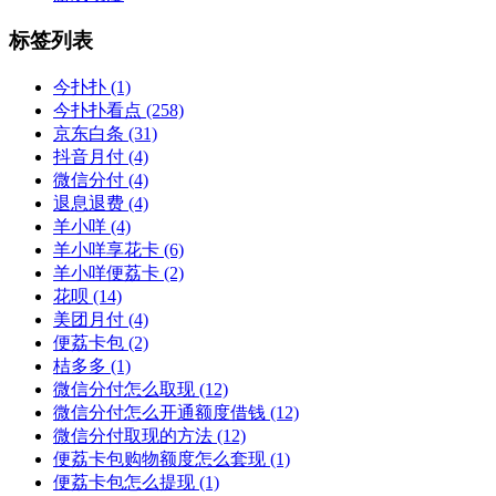
标签列表
今扑扑
(1)
今扑扑看点
(258)
京东白条
(31)
抖音月付
(4)
微信分付
(4)
退息退费
(4)
羊小咩
(4)
羊小咩享花卡
(6)
羊小咩便荔卡
(2)
花呗
(14)
美团月付
(4)
便荔卡包
(2)
桔多多
(1)
微信分付怎么取现
(12)
微信分付怎么开通额度借钱
(12)
微信分付取现的方法
(12)
便荔卡包购物额度怎么套现
(1)
便荔卡包怎么提现
(1)