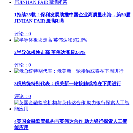
1
持续25载！保利发展助推中国企业高质量出海，第50届
JINHAN FAIR圆满闭幕
评论：0
2
半导体板块走高 英伟达涨超2.6%
评论：0
3
俄总统特别代表：俄美新一轮接触或将在下周进行
评论：0
4
英国金融监管机构与英伟达合作 助力银行探索人工智
能应用