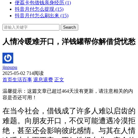
便荔卡包借钱亲身经历
(1)
抖音月付怎么提现
(15)
抖音月付怎么刷出来
(15)
Search
人情冷暖难开口，洋钱罐帮你解借贷忧愁
jinpupu
2025-05-02
714阅读
首页
生活百事
退息退费
正文
温馨提示：这篇文章已超过
464
天没有更新，请注意相关的内
容是否还可用！
在当今社会，借钱成了许多人难以启齿的
难题。向朋友开口，不仅可能遭遇冷漠拒
绝，甚至还会影响彼此感情。与其在人情