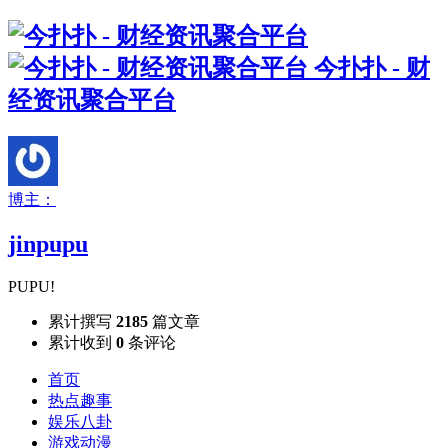
今扑扑 - 财
经资讯聚合平台
博主：
jinpupu
PUPU!
累计撰写
2185
篇文章
累计收到
0
条评论
首页
热点趣事
娱乐八卦
游戏动漫