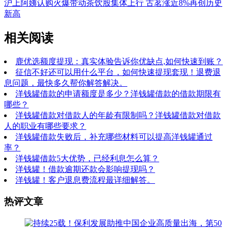
沪上阿姨认购火爆带动茶饮股集体上行 古茗涨近8%再创历史
新高
相关阅读
鹿优选额度提现：真实体验告诉你优缺点,如何快速到账？
征信不好还可以用什么平台，如何快速提现套现！退费退
息问题，最快多久帮你解答解决。
洋钱罐借款的申请额度是多少？洋钱罐借款的借款期限有
哪些？
洋钱罐借款对借款人的年龄有限制吗？洋钱罐借款对借款
人的职业有哪些要求？
洋钱罐借款失败后，补充哪些材料可以提高洋钱罐通过
率？
洋钱罐借款5大优势，已经利息怎么算？
洋钱罐！借款逾期还款会影响提现吗？
洋钱罐！客户退息费流程最详细解答。
热评文章