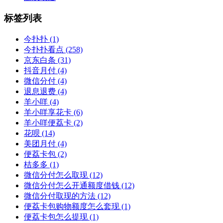
标签列表
今扑扑
(1)
今扑扑看点
(258)
京东白条
(31)
抖音月付
(4)
微信分付
(4)
退息退费
(4)
羊小咩
(4)
羊小咩享花卡
(6)
羊小咩便荔卡
(2)
花呗
(14)
美团月付
(4)
便荔卡包
(2)
桔多多
(1)
微信分付怎么取现
(12)
微信分付怎么开通额度借钱
(12)
微信分付取现的方法
(12)
便荔卡包购物额度怎么套现
(1)
便荔卡包怎么提现
(1)