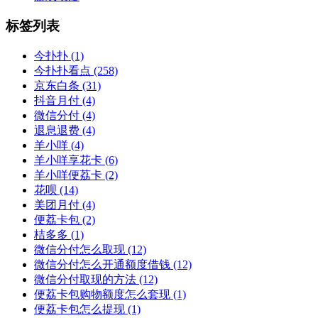
标签列表
今扑扑
(1)
今扑扑看点
(258)
京东白条
(31)
抖音月付
(4)
微信分付
(4)
退息退费
(4)
羊小咩
(4)
羊小咩享花卡
(6)
羊小咩便荔卡
(2)
花呗
(14)
美团月付
(4)
便荔卡包
(2)
桔多多
(1)
微信分付怎么取现
(12)
微信分付怎么开通额度借钱
(12)
微信分付取现的方法
(12)
便荔卡包购物额度怎么套现
(1)
便荔卡包怎么提现
(1)