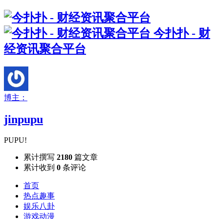
今扑扑 - 财
经资讯聚合平台
博主：
jinpupu
PUPU!
累计撰写
2180
篇文章
累计收到
0
条评论
首页
热点趣事
娱乐八卦
游戏动漫