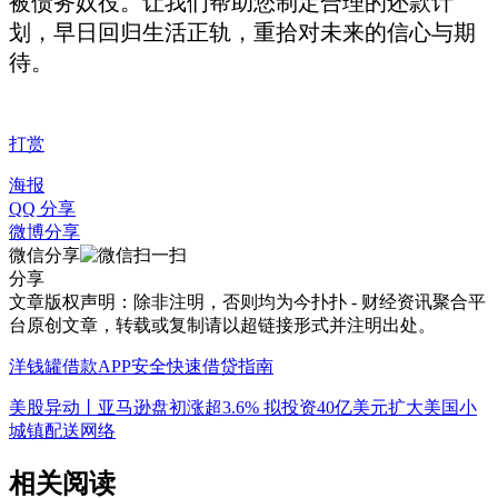
被债务奴役。让我们帮助您制定合理的还款计
划，早日回归生活正轨，重拾对未来的信心与期
待。
打赏
海报
QQ 分享
微博分享
微信分享
分享
文章版权声明：除非注明，否则均为
今扑扑 - 财经资讯聚合平
台
原创文章，转载或复制请以超链接形式并注明出处。
洋钱罐借款APP安全快速借贷指南
美股异动丨亚马逊盘初涨超3.6% 拟投资40亿美元扩大美国小
城镇配送网络
相关阅读