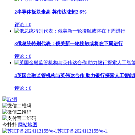
2
半导体板块走高 英伟达涨超2.6%
评论：0
3
俄总统特别代表：俄美新一轮接触或将在下周进行
评论：0
4
英国金融监管机构与英伟达合作 助力银行探索人工智能
评论：0
今扑扑
网站地图
苏ICP备2024113155号-1
.