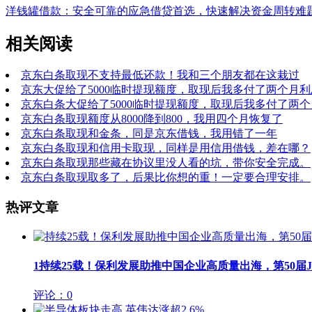
洋钱罐借款：安全可靠的应急借贷首选，快速解决资金周转难
相关阅读
京东白条取现不支持最低还款！我和三个朋友都在这栽过
京东大促给了5000临时提现额度，取现后我多付了两个月利
京东白条大促给了5000临时提现额度，取现后我多付了两
京东白条取现额度从8000降到800，我用四个月恢复了
京东白条取现和金条，同是京东借钱，我用错了一年
京东白条取现和信用卡取现，同样是用信用借钱，差在哪？
京东白条取现那些藏在协议里没人看的坑，带你安全完成。
京东白条取现取多了，后果比你想的重！一定要合理安排。
热评文章
1
持续25载！保利发展助推中国企业高质量出海，第50届JIN
评论：0