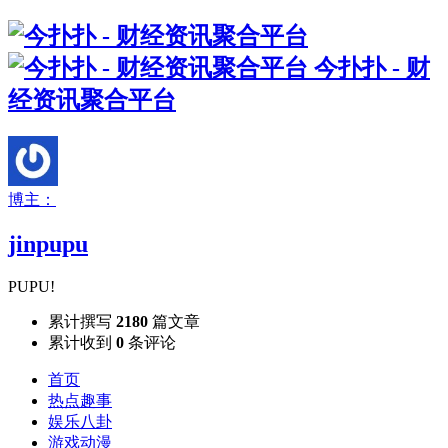
今扑扑 - 财
经资讯聚合平台
博主：
jinpupu
PUPU!
累计撰写
2180
篇文章
累计收到
0
条评论
首页
热点趣事
娱乐八卦
游戏动漫