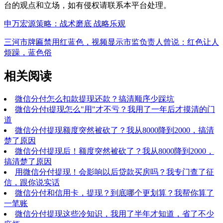
台
的观点和立场，如有侵权请联系本平台处理。
申万宏源策略：战术磨底 战略乐观
三河市牌匾禁用红蓝色，视频显示市监负责人曾说：红色让人
烦躁，蓝色俗
相关阅读
微信分付怎么扣款提现还款？搞清顺序少踩坑
微信分付t提现怎么"用"才不亏？我用了一年后才摸清的门
道
微信分付提现额度突然被砍了？我从8000降到2000，搞清
楚了原因
微信分付提现后！额度突然被砍了？我从8000降到2000，
搞清楚了原因
用微信分付提现！会影响以后贷款买房吗？我专门查了征
信，跟你说实话
微信分付和信用卡，提现？到底哪个更划算？我帮你算了
一笔账
微信分付提现这些冷知识，我用了半年才知道，省了不少