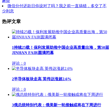
麻烦
微信分付还款日你设对了吗？我之前一直搞错，多交了不
少利息
热评文章
1
持续25载！保利发展助推中国企业高质量出海，第50届
JINHAN FAIR圆满闭幕
评论：0
2
半导体板块走高 英伟达涨超2.6%
评论：0
3
俄总统特别代表：俄美新一轮接触或将在下周进行