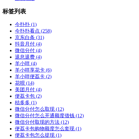
标签列表
今扑扑
(1)
今扑扑看点
(258)
京东白条
(31)
抖音月付
(4)
微信分付
(4)
退息退费
(4)
羊小咩
(4)
羊小咩享花卡
(6)
羊小咩便荔卡
(2)
花呗
(14)
美团月付
(4)
便荔卡包
(2)
桔多多
(1)
微信分付怎么取现
(12)
微信分付怎么开通额度借钱
(12)
微信分付取现的方法
(12)
便荔卡包购物额度怎么套现
(1)
便荔卡包怎么提现
(1)