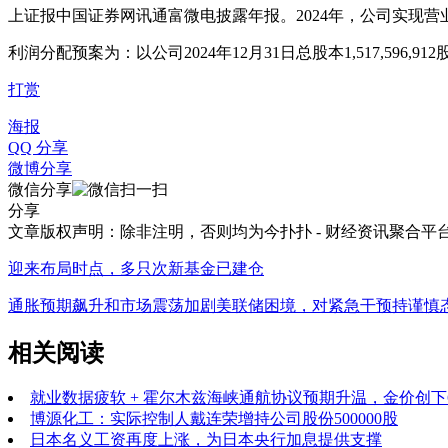
上证报中国证券网讯通富微电披露年报。2024年，公司实现营业收入
利润分配预案为：以公司2024年12月31日总股本1,517,5
打赏
海报
QQ 分享
微博分享
微信分享
分享
文章版权声明：除非注明，否则均为
今扑扑 - 财经资讯聚合平
迎来布局时点，多只次新基金已建仓
通胀预期飙升和市场震荡加剧美联储困境，对紧急干预持谨慎
相关阅读
就业数据疲软 + 霍尔木兹海峡通航协议预期升温，金价创下
博源化工：实际控制人戴连荣增持公司股份500000股
日本名义工资再度上涨，为日本央行加息提供支撑