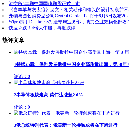
港交所5年期中国国债期货正式上市
《喜羊羊与灰太狼》发文：相关动作和镜头的设计初衷并不
宠物与园艺消费品公司Central Garden Pet将于8月5日发布
Wipro携手Databricks打造专属业务部，助力企业规模化部署A
快速杀跌！4倍大牛股，再度跌停
热评文章
1
持续25载！保利发展助推中国企业高质量出海，第50届JIN
评论：0
2
半导体板块走高 英伟达涨超2.6%
评论：0
3
俄总统特别代表：俄美新一轮接触或将在下周进行