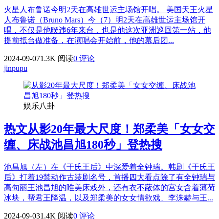
火星人布鲁诺今明2天在高雄世运主场馆开唱。 美国天王火星
人布鲁诺（Bruno Mars）今（7）明2天在高雄世运主场馆开
唱，不仅是他暌违6年来台，也是他这次亚洲巡回第一站，他
提前抵台做准备，在演唱会开始前，他的幕后团...
2024-09-07
1.3K 阅读
0 评论
jinpupu
娱乐八卦
热文
从影20年最大尺度！郑柔美「女女交
缠、床战池昌旭180秒」登热搜
池昌旭（左）在《于氏王后》中深爱着全钟瑞。韩剧《于氏王
后》打着19禁动作古装剧名号，首播四大看点除了有全钟瑞与
高句丽王池昌旭的唯美床戏外，还有衣不蔽体的宫女含着薄荷
冰块，帮君王降温，以及郑柔美的女女情欲戏、李洙赫与王...
2024-09-03
1.4K 阅读
0 评论