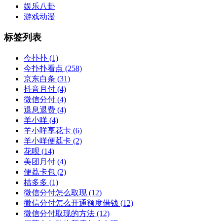
娱乐八卦
游戏动漫
标签列表
今扑扑
(1)
今扑扑看点
(258)
京东白条
(31)
抖音月付
(4)
微信分付
(4)
退息退费
(4)
羊小咩
(4)
羊小咩享花卡
(6)
羊小咩便荔卡
(2)
花呗
(14)
美团月付
(4)
便荔卡包
(2)
桔多多
(1)
微信分付怎么取现
(12)
微信分付怎么开通额度借钱
(12)
微信分付取现的方法
(12)