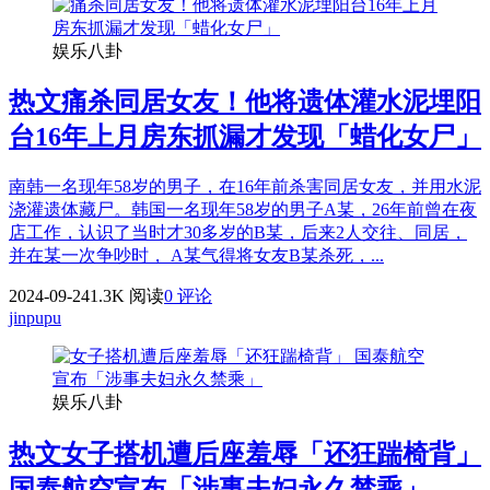
娱乐八卦
热文
痛杀同居女友！他将遗体灌水泥埋阳
台16年上月房东抓漏才发现「蜡化女尸」
南韩一名现年58岁的男子，在16年前杀害同居女友，并用水泥
浇灌遗体藏尸。韩国一名现年58岁的男子A某，26年前曾在夜
店工作，认识了当时才30多岁的B某，后来2人交往、同居，
并在某一次争吵时， A某气得将女友B某杀死，...
2024-09-24
1.3K 阅读
0 评论
jinpupu
娱乐八卦
热文
女子搭机遭后座羞辱「还狂踹椅背」
国泰航空宣布「涉事夫妇永久禁乘」