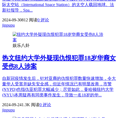
际太空站（International Space Station）的太空人载回地球。法
新社报导，Spa...
2024-09-30
812 阅读
0 评论
jinpupu
娱乐八卦
热文
纽约大学外疑现仇恨犯罪18岁华裔女
受伤8人涉案
自新冠疫情发生后，针对亚裔的仇恨犯罪数量快速增加，令大
量华人受害并缺失安全感，但近年情况已有明显改善，市警
(NYPD)也指仇亚犯罪大幅减少；尽管如此，曼哈顿纽约大学
(NYU)本周疑再有同类事件发生，导致一名18岁的华...
2024-09-24
1.3K 阅读
0 评论
jinpupu