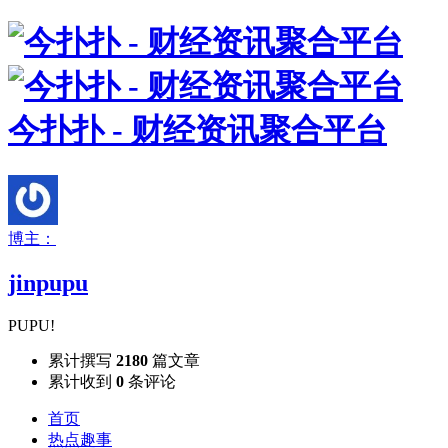
今扑扑 - 财经资讯聚合平台
博主：
jinpupu
PUPU!
累计撰写
2180
篇文章
累计收到
0
条评论
首页
热点趣事