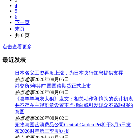
4
5
6
下一页
末页
共 6 页
点击查看更多
最近发表
日本名义工资再度上涨，为日本央行加息提供支撑
热点趣事
2026年08月05日
港交所5年期中国国债期货正式上市
热点趣事
2026年08月04日
《喜羊羊与灰太狼》发文：相关动作和镜头的设计初衷
并不存在主观刻意设置不当指向或引发观众不适联想的
意图
热点趣事
2026年08月02日
宠物与园艺消费品公司Central Garden Pet将于8月5日发
布2026财年第三季度财报
热点趣事
2026年07月29日