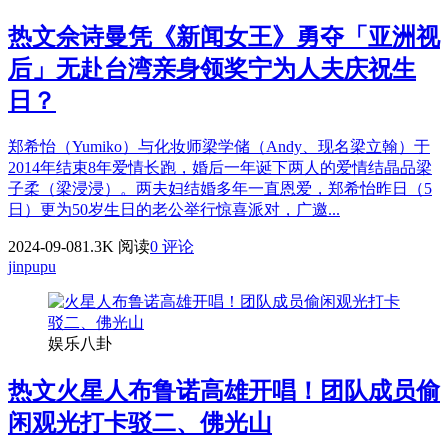
热文
佘诗曼凭《新闻女王》勇夺「亚洲视
后」无赴台湾亲身领奖宁为人夫庆祝生
日？
郑希怡（Yumiko）与化妆师梁学储（Andy、现名梁立翰）于
2014年结束8年爱情长跑，婚后一年诞下两人的爱情结晶品梁
子柔（梁浸浸）。两夫妇结婚多年一直恩爱，郑希怡昨日（5
日）更为50岁生日的老公举行惊喜派对，广邀...
2024-09-08
1.3K 阅读
0 评论
jinpupu
娱乐八卦
热文
火星人布鲁诺高雄开唱！团队成员偷
闲观光打卡驳二、佛光山