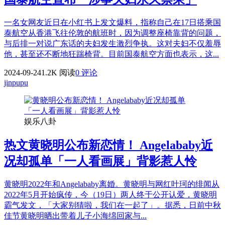
一名女网友近日在小红书上发文爆料，指称自己在17日搭乘国
泰航空从香港飞往伦敦的航班时，因为调整座椅靠背的问题，
与后排一对说广东话的夫妇发生激烈争执。这对夫妇不仅羞辱
他，甚至还不断地狂踹椅背。目前国泰航空方面也表示，这...
2024-09-24
1.2K 阅读
0 评论
jinpupu
娱乐八卦
热文
黄晓明公布新恋情！ Angelababy近
况却孤单「一人看画展」背影惹人怜
黄晓明2022年和Angelababy离婚。黄晓明与网红叶珂的绯闻从
2022年5月开始疯传，今（19日）两人终于公开认爱，黄晓明
霸气发文，「大家别猜啦，我们在一起了」。据悉，日前中秋
佳节黄晓明晒出带着儿子小海绵回家与...