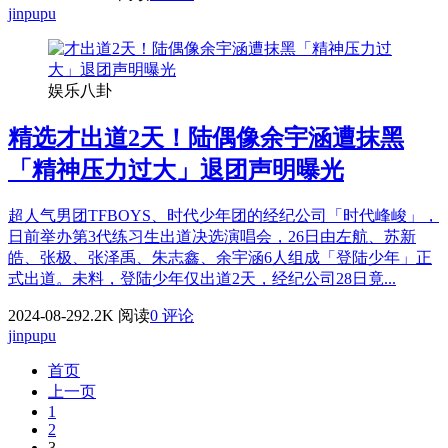
jinpupu
娱乐八卦
精选
才出道2天！陆偶像余宇涵遭抹黑
「精神压力过大」退团声明曝光
超人气男团TFBOYS、时代少年团的经纪公司「时代峰峻」，
日前举办第3代练习生出道决选演唱会，26日由左航、苏新
皓、张极、张泽禹、朱志鑫、余宇涵6人组成「登陆少年」正
式出道。未料，登陆少年仅出道2天，经纪公司28日竟...
2024-08-29
2.2K 阅读
0 评论
jinpupu
首页
上一页
1
2
3