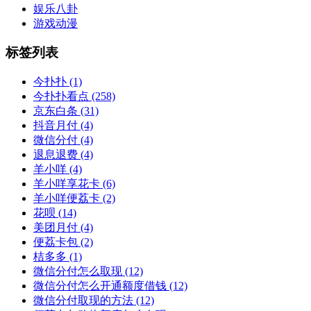
娱乐八卦
游戏动漫
标签列表
今扑扑
(1)
今扑扑看点
(258)
京东白条
(31)
抖音月付
(4)
微信分付
(4)
退息退费
(4)
羊小咩
(4)
羊小咩享花卡
(6)
羊小咩便荔卡
(2)
花呗
(14)
美团月付
(4)
便荔卡包
(2)
桔多多
(1)
微信分付怎么取现
(12)
微信分付怎么开通额度借钱
(12)
微信分付取现的方法
(12)