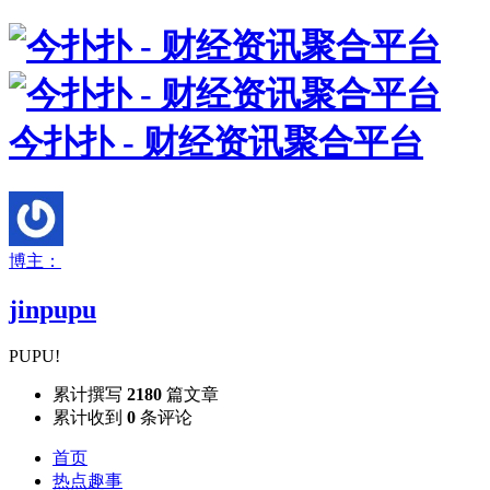
今扑扑 - 财经资讯聚合平台
博主：
jinpupu
PUPU!
累计撰写
2180
篇文章
累计收到
0
条评论
首页
热点趣事