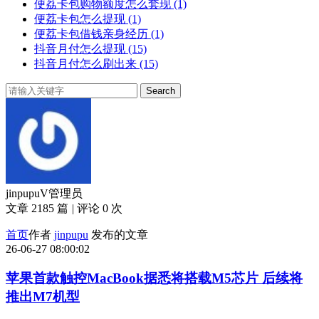
便荔卡包购物额度怎么套现
(1)
便荔卡包怎么提现
(1)
便荔卡包借钱亲身经历
(1)
抖音月付怎么提现
(15)
抖音月付怎么刷出来
(15)
Search
jinpupu
V
管理员
文章 2185 篇
|
评论 0 次
首页
作者
jinpupu
发布的文章
26-06-27 08:00:02
苹果首款触控MacBook据悉将搭载M5芯片 后续将
推出M7机型